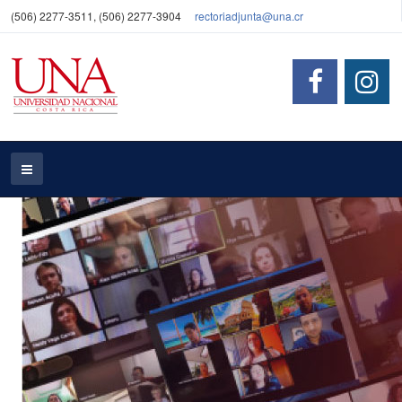
(506) 2277-3511, (506) 2277-3904
rectoriadjunta@una.cr